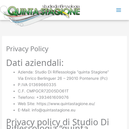
Vai
al
contenuto
Privacy Policy
Dati aziendali:
Azienda: Studio Di Riflessologia “quinta Stagione”
Via Enrico Berlinguer 26 – 29010 Pontenure (Pc)
P.IVA 01369660335
C.F. CMPGCR72D05DO61T
Telefono: +393461609076
Web Site: https://www.quintastagione.eu/
E-Mail: info@quintastagione.eu
Privacy policy di Studio Di
Riflessologia “quinta